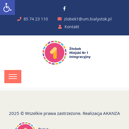
Otwórz pasek narzędzi
85 74 23 110
zlobek1@um.bialystok.pl
Kontakt
2025 © Wszelkie prawa zastrzeżone. Realizacja
AKANZA