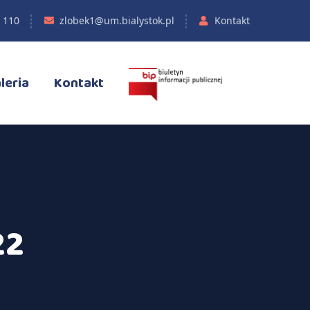
 110
zlobek1@um.bialystok.pl
Kontakt
leria
Kontakt
22