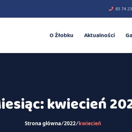
85 74 23
O Żłobku
Aktualności
Ga
iesiąc:
kwiecień 20
Strona główna
⁄
2022
⁄
kwiecień