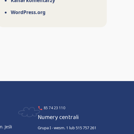
Kanał komentarzy
WordPress.org
85 74 23 110
Numery centrali
. Jeśli
Grupa I - wesm. 1 lub 515 757 261