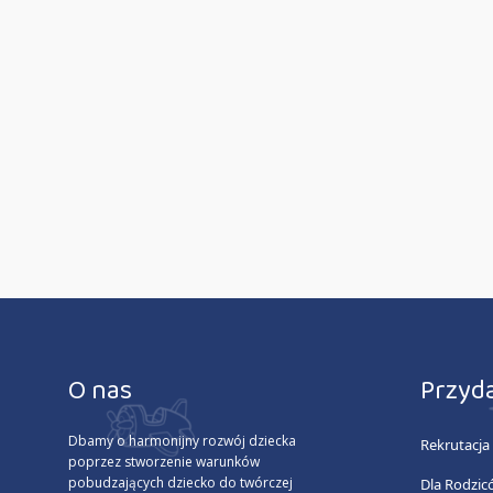
O nas
Przyda
Dbamy o harmonijny rozwój dziecka
Rekrutacja
poprzez stworzenie warunków
pobudzających dziecko do twórczej
Dla Rodzic