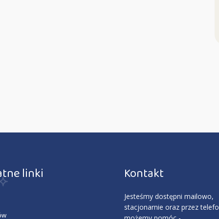
tne linki
Kontakt
Jesteśmy dostępni mailowo,
stacjonarnie oraz przez telefon
ów
możemy pomóc -