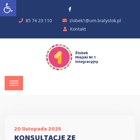
Otwórz pasek narzędzi
85 74 23 110
zlobek1@um.bialystok.pl
Kontakt
20 listopada 2025
KONSULTACJE ZE