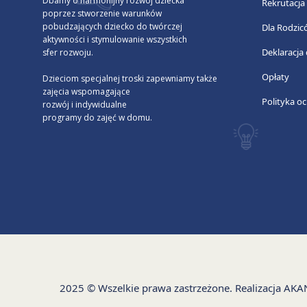
Dbamy o harmonijny rozwój dziecka
Rekrutacja
poprzez stworzenie warunków
pobudzających dziecko do twórczej
Dla Rodzic
aktywności i stymulowanie wszystkich
Deklaracja
sfer rozwoju.
Opłaty
Dzieciom specjalnej troski zapewniamy także
zajęcia wspomagające
Polityka oc
rozwój i indywidualne
programy do zajęć w domu.
2025 © Wszelkie prawa zastrzeżone. Realizacja
AKA