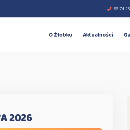
85 74 23
O Żłobku
Aktualności
Ga
A 2026