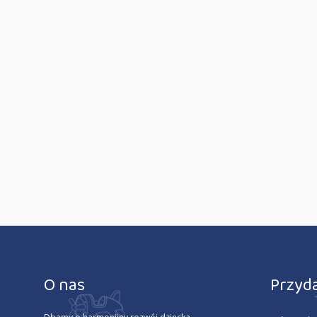
O nas
Przyda