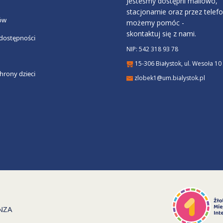
Jesteśmy dostępni mailowo,
stacjonarnie oraz przez telefon
ów
możemy pomóc -
skontaktuj się z nami.
 dostępności
NIP: 542 318 93 78
15-306 Białystok, ul. Wesoła 10
hrony dzieci
zlobek1@um.bialystok.pl
NZA