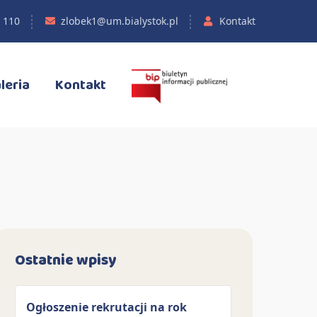
 110
zlobek1@um.bialystok.pl
Kontakt
leria
Kontakt
Ostatnie wpisy
Ogłoszenie rekrutacji na rok