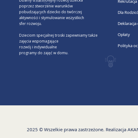
Dbamy o harmonijny rozwój dziecka
Rekrutacja
poprzez stworzenie warunków
pobudzających dziecko do twórczej
Dla Rodzic
aktywności i stymulowanie wszystkich
Deklaracja
sfer rozwoju.
Opłaty
Dzieciom specjalnej troski zapewniamy także
zajęcia wspomagające
Polityka oc
rozwój i indywidualne
programy do zajęć w domu.
2025 © Wszelkie prawa zastrzeżone. Realizacja
AKA