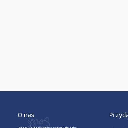
O nas
Przyda