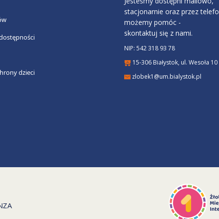
Jesteśmy dostępni mailowo,
stacjonarnie oraz przez telefon
ów
możemy pomóc -
skontaktuj się z nami.
 dostępności
NIP: 542 318 93 78
15-306 Białystok, ul. Wesoła 10
hrony dzieci
zlobek1@um.bialystok.pl
NZA