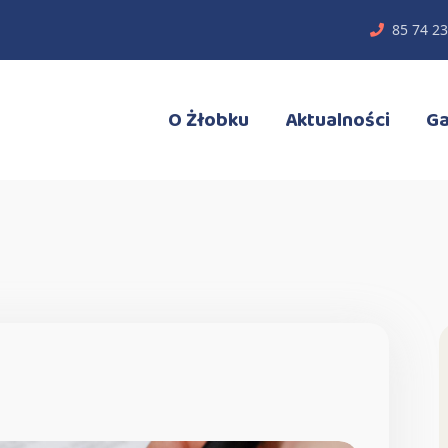
85 74 23
O Żłobku
Aktualności
Ga