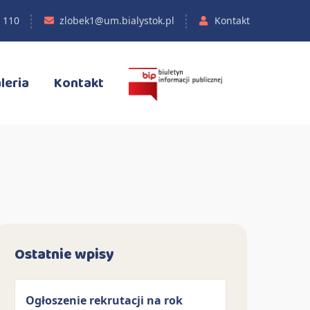
 110
zlobek1@um.bialystok.pl
Kontakt
leria
Kontakt
Ostatnie wpisy
Ogłoszenie rekrutacji na rok