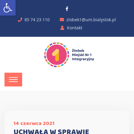
Otwórz pasek narzędzi
85 74 23 110
zlobek1@um.bialystok.pl
Kontakt
14 czerwca 2021
UCHWAŁA W SPRAWIE