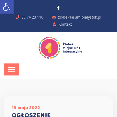
Otwórz pasek narzędzi
85 74 23 110
zlobek1@um.bialystok.pl
Kontakt
19 maja 2022
OGŁOSZENIE